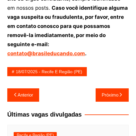
em nossos posts.
Caso você identifique alguma
vaga suspeita ou fraudulenta, por favor, entre
em contato conosco para que possamos
removê-la imediatamente, por meio do
seguinte e-mail:
contato@brasileducando.com
.
18/07/2025 - Recife E Região (PE)
Navegação
Anterior
Próximo
de
Post
Últimas vagas divulgadas
Recife e Região (PE)