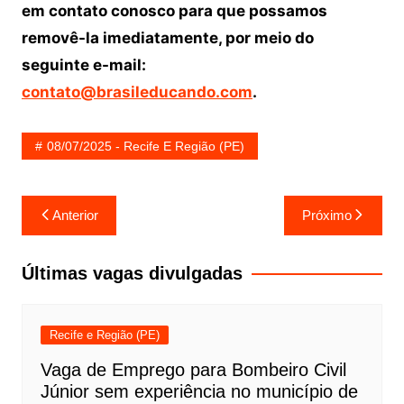
em contato conosco para que possamos
removê-la imediatamente, por meio do
seguinte e-mail:
contato@brasileducando.com
.
08/07/2025 - Recife E Região (PE)
Navegação
Anterior
Próximo
de
Post
Últimas vagas divulgadas
Recife e Região (PE)
Vaga de Emprego para Bombeiro Civil
Júnior sem experiência no município de