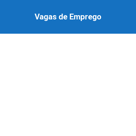
Ir
para
Vagas de Emprego
o
conteúdo