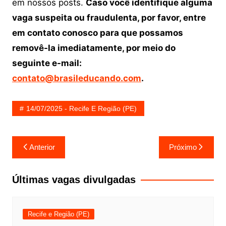
em nossos posts.
Caso você identifique alguma
vaga suspeita ou fraudulenta, por favor, entre
em contato conosco para que possamos
removê-la imediatamente, por meio do
seguinte e-mail:
contato@brasileducando.com
.
14/07/2025 - Recife E Região (PE)
Navegação
Anterior
Próximo
de
Post
Últimas vagas divulgadas
Recife e Região (PE)