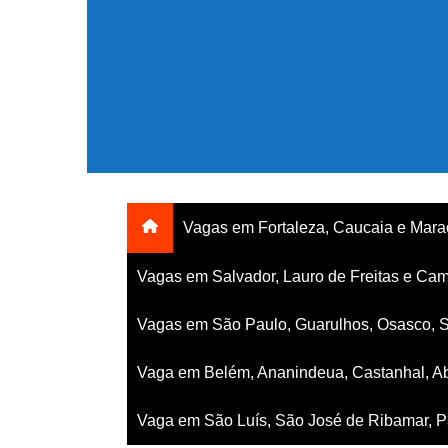
Ir
para
o
conteúdo
Vagas em Fortaleza, Caucaia e Mar
Vagas em Salvador, Lauro de Freitas e Cam
Vagas em São Paulo, Guarulhos, Osasco, 
Vaga em Belém, Ananindeua, Castanhal, Ab
Vaga em São Luís, São José de Ribamar, Pa