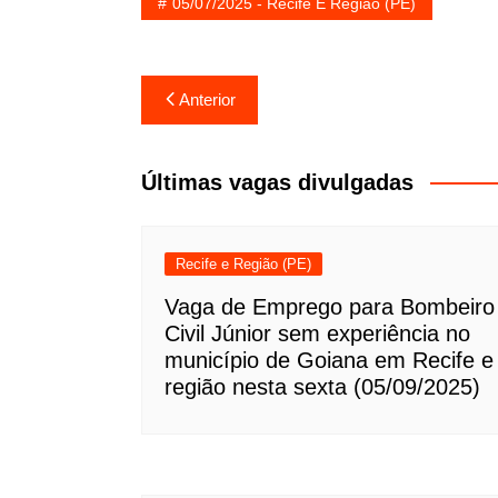
05/07/2025 - Recife E Região (PE)
Navegação
Anterior
de
Post
Últimas vagas divulgadas
Recife e Região (PE)
Vaga de Emprego para Bombeiro
Civil Júnior sem experiência no
município de Goiana em Recife e
região nesta sexta (05/09/2025)