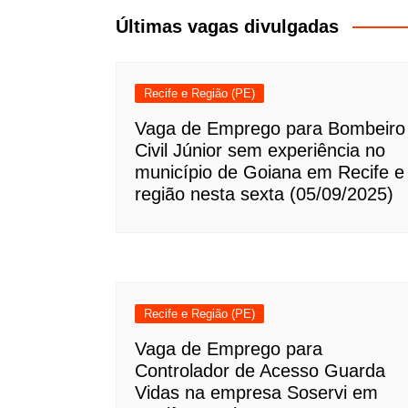
Post
Últimas vagas divulgadas
Recife e Região (PE)
Vaga de Emprego para Bombeiro
Civil Júnior sem experiência no
município de Goiana em Recife e
região nesta sexta (05/09/2025)
Recife e Região (PE)
Vaga de Emprego para
Controlador de Acesso Guarda
Vidas na empresa Soservi em