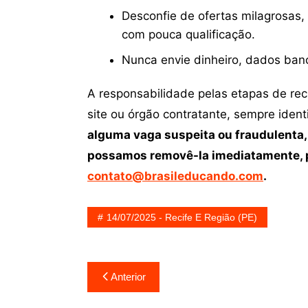
Desconfie de ofertas milagrosas,
com pouca qualificação.
Nunca envie dinheiro, dados ban
A responsabilidade pelas etapas de re
site ou órgão contratante, sempre iden
alguma vaga suspeita ou fraudulenta,
possamos removê-la imediatamente, p
contato@brasileducando.com
.
14/07/2025 - Recife E Região (PE)
Navegação
Anterior
de