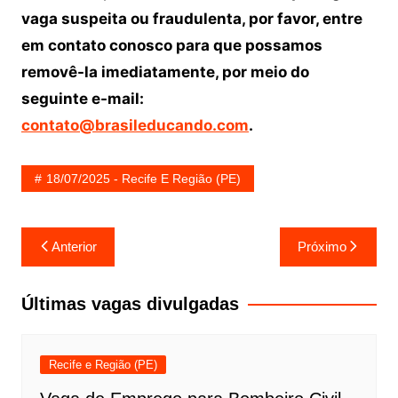
vaga suspeita ou fraudulenta, por favor, entre
em contato conosco para que possamos
removê-la imediatamente, por meio do
seguinte e-mail:
contato@brasileducando.com
.
18/07/2025 - Recife E Região (PE)
Navegação
Anterior
Próximo
de
Post
Últimas vagas divulgadas
Recife e Região (PE)