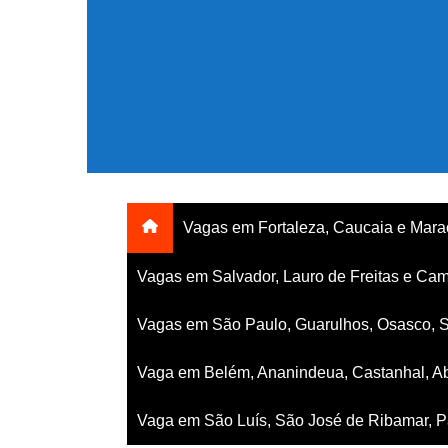
Ir
para
o
conteúdo
Vagas em Fortaleza, Caucaia e Mar
Vagas em Salvador, Lauro de Freitas e Cam
Vagas em São Paulo, Guarulhos, Osasco, 
Vaga em Belém, Ananindeua, Castanhal, Ab
Vaga em São Luís, São José de Ribamar, Pa