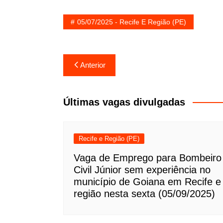
05/07/2025 - Recife E Região (PE)
Navegação
Anterior
de
Post
Últimas vagas divulgadas
Recife e Região (PE)
Vaga de Emprego para Bombeiro
Civil Júnior sem experiência no
município de Goiana em Recife e
região nesta sexta (05/09/2025)