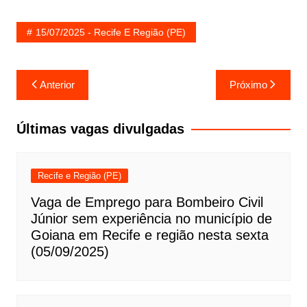
15/07/2025 - Recife E Região (PE)
Navegação
Anterior
Próximo
de
Post
Últimas vagas divulgadas
Recife e Região (PE)
Vaga de Emprego para Bombeiro Civil
Júnior sem experiência no município de
Goiana em Recife e região nesta sexta
(05/09/2025)