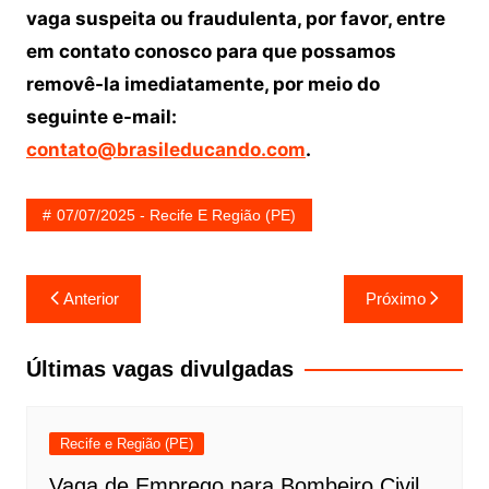
vaga suspeita ou fraudulenta, por favor, entre
em contato conosco para que possamos
removê-la imediatamente, por meio do
seguinte e-mail:
contato@brasileducando.com
.
07/07/2025 - Recife E Região (PE)
Navegação
Anterior
Próximo
de
Post
Últimas vagas divulgadas
Recife e Região (PE)
Vaga de Emprego para Bombeiro Civil