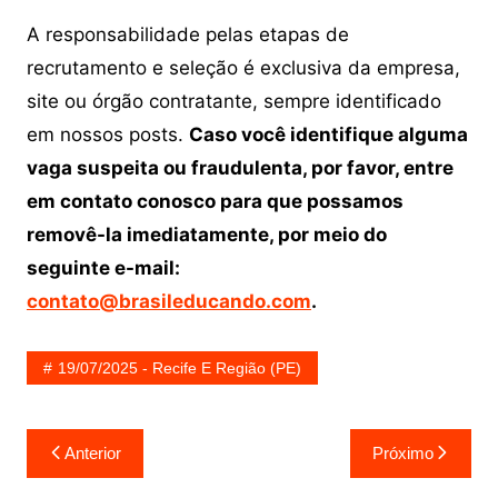
A responsabilidade pelas etapas de
recrutamento e seleção é exclusiva da empresa,
site ou órgão contratante, sempre identificado
em nossos posts.
Caso você identifique alguma
vaga suspeita ou fraudulenta, por favor, entre
em contato conosco para que possamos
removê-la imediatamente, por meio do
seguinte e-mail:
contato@brasileducando.com
.
19/07/2025 - Recife E Região (PE)
Navegação
Anterior
Próximo
de