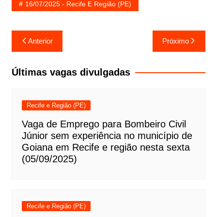
16/07/2025 - Recife E Região (PE)
Navegação
Anterior
Próximo
de
Post
Últimas vagas divulgadas
Recife e Região (PE)
Vaga de Emprego para Bombeiro Civil
Júnior sem experiência no município de
Goiana em Recife e região nesta sexta
(05/09/2025)
Recife e Região (PE)