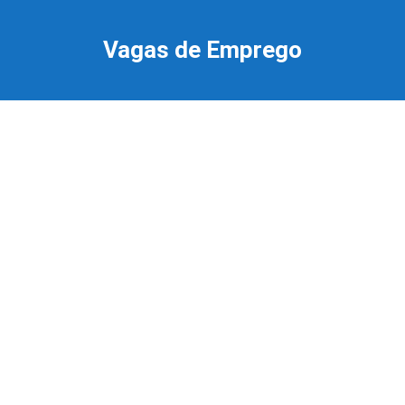
Ir
para
Vagas de Emprego
o
conteúdo