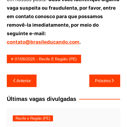
vaga suspeita ou fraudulenta, por favor, entre
em contato conosco para que possamos
removê-la imediatamente, por meio do
seguinte e-mail:
contato@brasileducando.com
.
07/08/2025 - Recife E Região (PE)
Navegação
Anterior
Próximo
de
Post
Últimas vagas divulgadas
Recife e Região (PE)