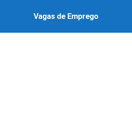
Ir
para
Vagas de Emprego
o
conteúdo