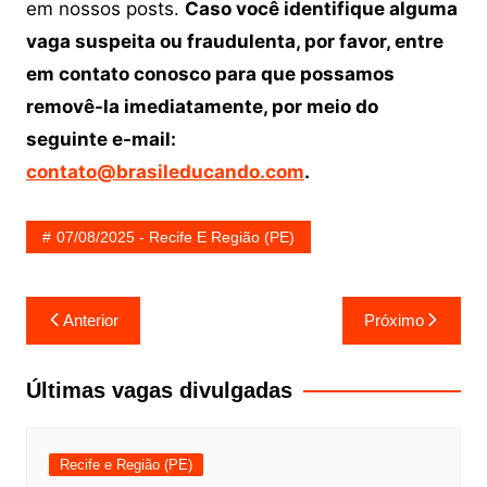
em nossos posts.
Caso você identifique alguma
vaga suspeita ou fraudulenta, por favor, entre
em contato conosco para que possamos
removê-la imediatamente, por meio do
seguinte e-mail:
contato@brasileducando.com
.
07/08/2025 - Recife E Região (PE)
Navegação
Anterior
Próximo
de
Post
Últimas vagas divulgadas
Recife e Região (PE)