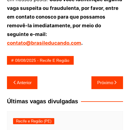
vaga suspeita ou fraudulenta, por favor, entre
em contato conosco para que possamos
removê-la imediatamente, por meio do
seguinte e-mail:
contato@brasileducando.com
.
08/08/2025 - Recife E Região
Navegação
Anterior
Próximo
de
Post
Últimas vagas divulgadas
Recife e Região (PE)