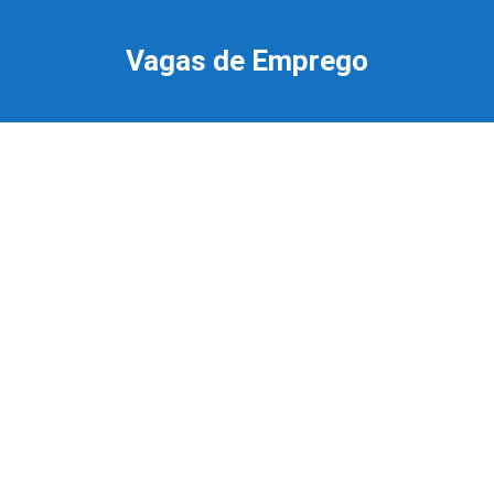
Ir
para
Vagas de Emprego
o
conteúdo