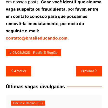
em nossos posts.
Caso você identifique alguma
vaga suspeita ou fraudulenta, por favor, entre
em contato conosco para que possamos
removê-la imediatamente, por meio do
seguinte e-mail:
contato@brasileducando.com
.
08/08/2025 - Recife E Região
Navegação
Anterior
Próximo
de
Post
Últimas vagas divulgadas
Recife e Região (PE)