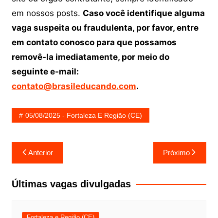
em nossos posts.
Caso você identifique alguma
vaga suspeita ou fraudulenta, por favor, entre
em contato conosco para que possamos
removê-la imediatamente, por meio do
seguinte e-mail:
contato@brasileducando.com
.
05/08/2025 - Fortaleza E Região (CE)
Navegação
Anterior
Próximo
de
Post
Últimas vagas divulgadas
Fortaleza e Região (CE)