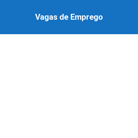
Ir
para
Vagas de Emprego
o
conteúdo