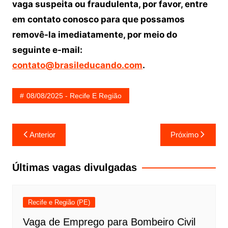
vaga suspeita ou fraudulenta, por favor, entre
em contato conosco para que possamos
removê-la imediatamente, por meio do
seguinte e-mail:
contato@brasileducando.com
.
08/08/2025 - Recife E Região
Navegação
Anterior
Próximo
de
Post
Últimas vagas divulgadas
Recife e Região (PE)
Vaga de Emprego para Bombeiro Civil