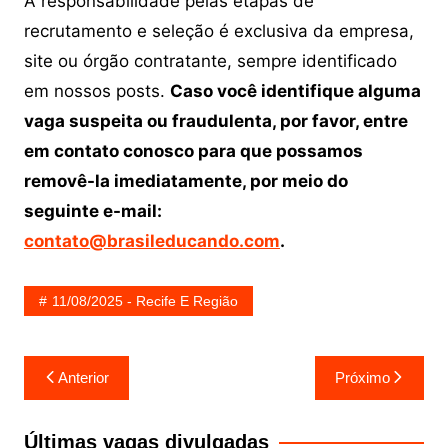
A responsabilidade pelas etapas de
recrutamento e seleção é exclusiva da empresa,
site ou órgão contratante, sempre identificado
em nossos posts.
Caso você identifique alguma
vaga suspeita ou fraudulenta, por favor, entre
em contato conosco para que possamos
removê-la imediatamente, por meio do
seguinte e-mail:
contato@brasileducando.com
.
11/08/2025 - Recife E Região
Navegação
Anterior
Próximo
de
Post
Últimas vagas divulgadas