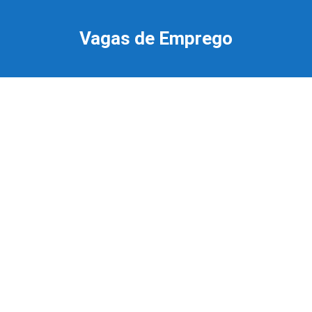
Ir
para
Vagas de Emprego
o
conteúdo