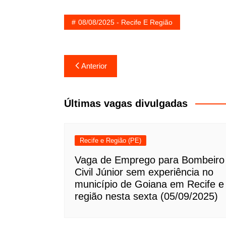
08/08/2025 - Recife E Região
Navegação
Anterior
de
Post
Últimas vagas divulgadas
Recife e Região (PE)
Vaga de Emprego para Bombeiro
Civil Júnior sem experiência no
município de Goiana em Recife e
região nesta sexta (05/09/2025)