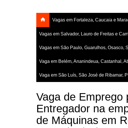
Vagas em Fortaleza, Caucaia e Mar
Vagas em Salvador, Lauro de Freitas e Cam
Vagas em São Paulo, Guarulhos, Osasco, 
Vaga em Belém, Ananindeua, Castanhal, Ab
Vaga em São Luís, São José de Ribamar, Pa
Vaga de Emprego p
Entregador na em
de Máquinas em Re