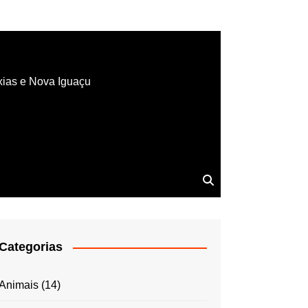
xias e Nova Iguaçu
Categorias
Animais
(14)