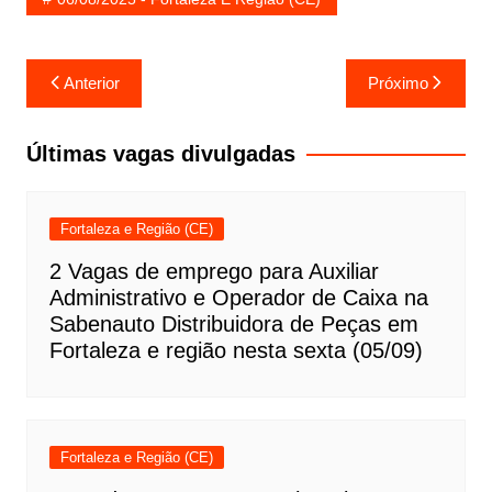
Navegação
Anterior
Próximo
de
Post
Últimas vagas divulgadas
Fortaleza e Região (CE)
2 Vagas de emprego para Auxiliar
Administrativo e Operador de Caixa na
Sabenauto Distribuidora de Peças em
Fortaleza e região nesta sexta (05/09)
Fortaleza e Região (CE)