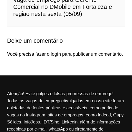
Comercial no DMobile em Fortaleza e
região nesta sexta (05/09)
Deixe um comentário
Você precisa fazer o
login
para publicar um comentário.
Atenção! Evite golpes e falsas promessas de emprego!
Todas as vagas de emprego divulgadas em nosso site foram
coletadas de fontes públicas e acessíveis, como perfis de
vagas no Instagram, sites de empregos, como Indeed, Gupy,
Sólides, InfoJobs, IDT/Sine, Linkedin, além de informações
recebidas por e-mail, whatsApp ou diretamente de