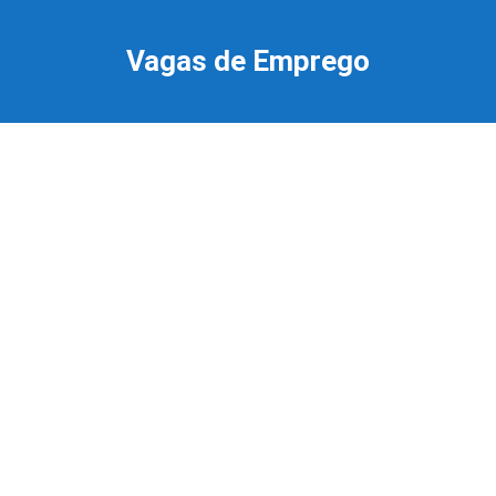
Ir
para
Vagas de Emprego
o
conteúdo