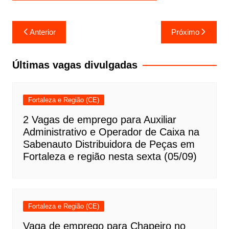
Navegação
Anterior
Próximo
de
Post
Últimas vagas divulgadas
Fortaleza e Região (CE)
2 Vagas de emprego para Auxiliar
Administrativo e Operador de Caixa na
Sabenauto Distribuidora de Peças em
Fortaleza e região nesta sexta (05/09)
Fortaleza e Região (CE)
Vaga de emprego para Chapeiro no