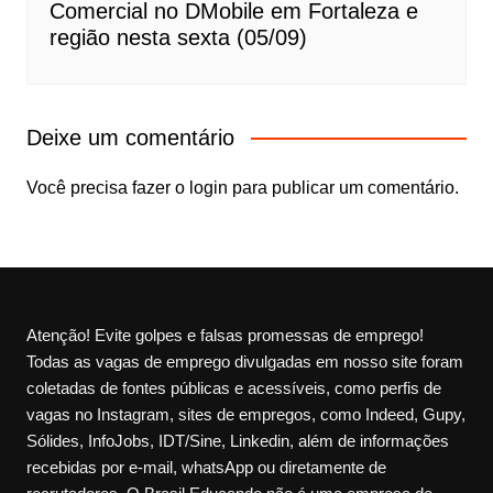
Comercial no DMobile em Fortaleza e
região nesta sexta (05/09)
Deixe um comentário
Você precisa fazer o
login
para publicar um comentário.
Atenção! Evite golpes e falsas promessas de emprego!
Todas as vagas de emprego divulgadas em nosso site foram
coletadas de fontes públicas e acessíveis, como perfis de
vagas no Instagram, sites de empregos, como Indeed, Gupy,
Sólides, InfoJobs, IDT/Sine, Linkedin, além de informações
recebidas por e-mail, whatsApp ou diretamente de