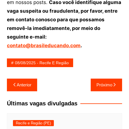
em nossos posts.
Caso você identifique alguma
vaga suspeita ou fraudulenta, por favor, entre
em contato conosco para que possamos
removê-la imediatamente, por meio do
seguinte e-mail:
contato@brasileducando.com
.
08/08/2025 - Recife E Região
Navegação
Anterior
Próximo
de
Post
Últimas vagas divulgadas
Recife e Região (PE)