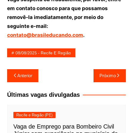
em contato conosco para que possamos
removê-la imediatamente, por meio do
seguinte e-mail:
contato@brasileducando.com
.
08/08/2025 - Recife E Região
Navegação
Anterior
Próximo
de
Post
Últimas vagas divulgadas
Recife e Região (PE)
Vaga de Emprego para Bombeiro Civil