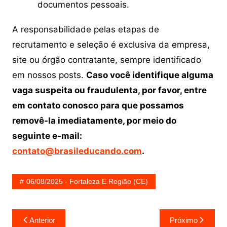
documentos pessoais.
A responsabilidade pelas etapas de
recrutamento e seleção é exclusiva da empresa,
site ou órgão contratante, sempre identificado
em nossos posts.
Caso você identifique alguma
vaga suspeita ou fraudulenta, por favor, entre
em contato conosco para que possamos
removê-la imediatamente, por meio do
seguinte e-mail:
contato@brasileducando.com
.
06/08/2025 - Fortaleza E Região (CE)
Navegação
Anterior
Próximo