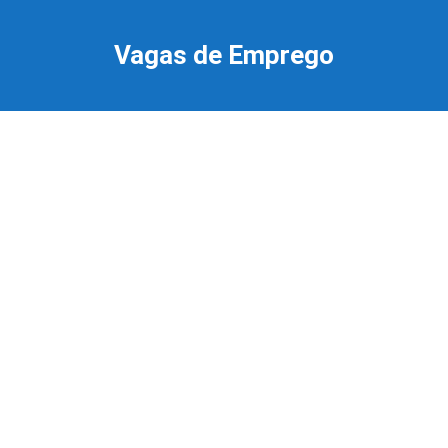
Ir
para
Vagas de Emprego
o
conteúdo