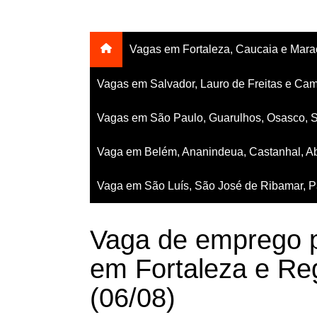
Vagas em Fortaleza, Caucaia e Mar
Vagas em Salvador, Lauro de Freitas e Cam
Vagas em São Paulo, Guarulhos, Osasco, 
Vaga em Belém, Ananindeua, Castanhal, Ab
Vaga em São Luís, São José de Ribamar, Pa
Vaga de emprego pa
em Fortaleza e Reg
(06/08)