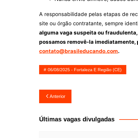
A responsabilidade pelas etapas de re
site ou órgão contratante, sempre iden
alguma vaga suspeita ou fraudulenta,
possamos removê-la imediatamente, p
contato@brasileducando.com
.
06/08/2025 - Fortaleza E Região (CE)
Navegação
Anterior
de
Post
Últimas vagas divulgadas