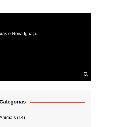
xias e Nova Iguaçu
Categorias
Animais
(14)