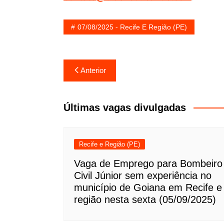
07/08/2025 - Recife E Região (PE)
Navegação
Anterior
de
Post
Últimas vagas divulgadas
Recife e Região (PE)
Vaga de Emprego para Bombeiro
Civil Júnior sem experiência no
município de Goiana em Recife e
região nesta sexta (05/09/2025)