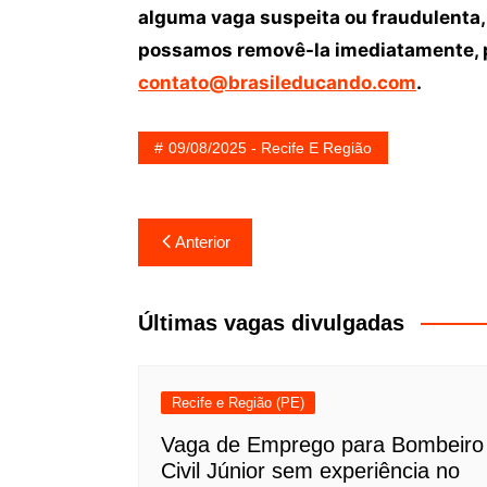
alguma vaga suspeita ou fraudulenta,
possamos removê-la imediatamente, p
contato@brasileducando.com
.
09/08/2025 - Recife E Região
Navegação
Anterior
de
Post
Últimas vagas divulgadas
Recife e Região (PE)
Vaga de Emprego para Bombeiro
Civil Júnior sem experiência no