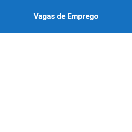
Ir
para
Vagas de Emprego
o
conteúdo