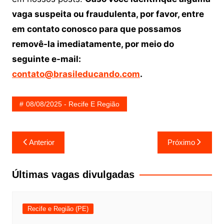
vaga suspeita ou fraudulenta, por favor, entre
em contato conosco para que possamos
removê-la imediatamente, por meio do
seguinte e-mail:
contato@brasileducando.com
.
08/08/2025 - Recife E Região
Navegação
Anterior
Próximo
de
Post
Últimas vagas divulgadas
Recife e Região (PE)