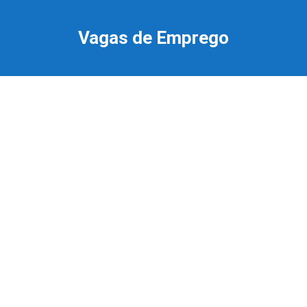
Ir
para
Vagas de Emprego
o
conteúdo