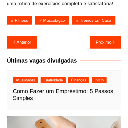
uma rotina de exercícios completa e satisfatória!
Fitness
Musculação
Treinos Em Casa
Navegação
Anterior
Próximo
de
Post
Últimas vagas divulgadas
Atualidades
Criatividade
Finanças
Início
Como Fazer um Empréstimo: 5 Passos
Simples