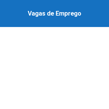
Ir
para
Vagas de Emprego
o
conteúdo