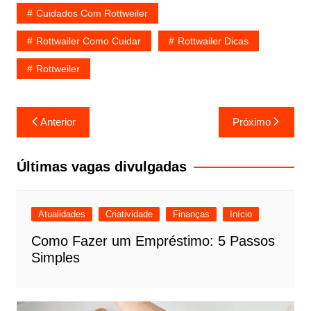
Cuidados Com Rottweiler
Rottwailer Como Cuidar
Rottwailer Dicas
Rottweiler
Navegação
Anterior
Próximo
de
Post
Últimas vagas divulgadas
Atualidades
Criatividade
Finanças
Início
Como Fazer um Empréstimo: 5 Passos
Simples