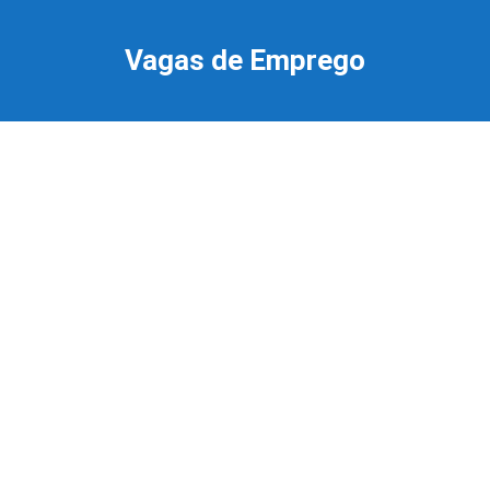
Ir
para
Vagas de Emprego
o
conteúdo