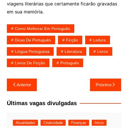
viagens literárias que certamente ficarão gravadas
em sua memória.
Como Melhorar Em Português
Dicas De Português
Ficção
Leitura
Língua Portuguesa
Literatura
Livros
Livros De Ficção
Português
Navegação
Anterior
Próximo
de
Post
Últimas vagas divulgadas
Atualidades
Criatividade
Finanças
Início