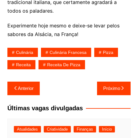
tradicional italiana, que certamente agradará a
todos os paladares.
Experimente hoje mesmo e deixe-se levar pelos
sabores da Alsácia, na França!
Culinária
Culinária Francesa
Pizza
Receita
Receita De Pizza
Navegação
Anterior
Próximo
de
Post
Últimas vagas divulgadas
Atualidades
Criatividade
Finanças
Início