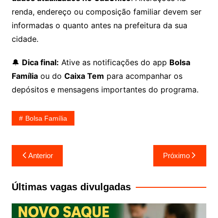
renda, endereço ou composição familiar devem ser
informadas o quanto antes na prefeitura da sua
cidade.
🔔
Dica final:
Ative as notificações do app
Bolsa
Família
ou do
Caixa Tem
para acompanhar os
depósitos e mensagens importantes do programa.
Bolsa Família
Navegação
Anterior
Próximo
de
Post
Últimas vagas divulgadas