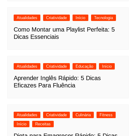
Atualidades
Criatividade
Início
Tecnologia
Como Montar uma Playlist Perfeita: 5
Dicas Essenciais
Atualidades
Criatividade
Educação
Início
Aprender Inglês Rápido: 5 Dicas
Eficazes Para Fluência
Atualidades
Criatividade
Culinária
Fitness
Início
Receitas
Dieta para Emagrecer Rápido: 5 Dicas