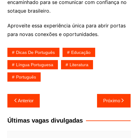
encaminhado para se comunicar com confiança no
sotaque brasileiro.
Aproveite essa experiência única para abrir portas
para novas conexões e oportunidades.
Dicas De Português
Educação
Língua Portuguesa
Literatura
Português
Navegação
Anterior
Próximo
de
Post
Últimas vagas divulgadas