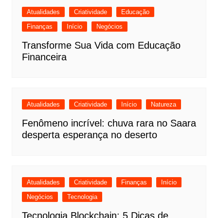
Atualidades
Criatividade
Educação
Finanças
Início
Negócios
Transforme Sua Vida com Educação
Financeira
Atualidades
Criatividade
Início
Natureza
Fenômeno incrível: chuva rara no Saara
desperta esperança no deserto
Atualidades
Criatividade
Finanças
Início
Negócios
Tecnologia
Tecnologia Blockchain: 5 Dicas de