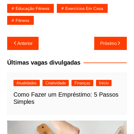
Educação Fitness
Exercícios Em Casa
Fitness
Navegação
Anterior
Próximo
de
Post
Últimas vagas divulgadas
Atualidades
Criatividade
Finanças
Início
Como Fazer um Empréstimo: 5 Passos
Simples