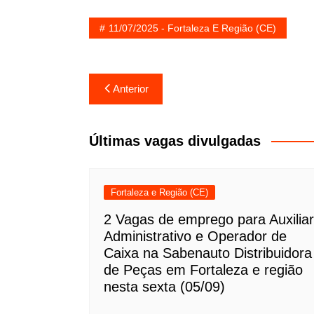
11/07/2025 - Fortaleza E Região (CE)
Navegação
Anterior
de
Post
Últimas vagas divulgadas
Fortaleza e Região (CE)
2 Vagas de emprego para Auxiliar
Administrativo e Operador de
Caixa na Sabenauto Distribuidora
de Peças em Fortaleza e região
nesta sexta (05/09)