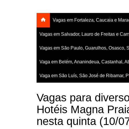
Vagas em Fortaleza, Caucaia e Mar
Vagas em Salvador, Lauro de Freitas e Cam
Vagas em São Paulo, Guarulhos, Osasco, 
Vaga em Belém, Ananindeua, Castanhal, Ab
Vaga em São Luís, São José de Ribamar, Pa
Vagas para divers
Hotéis Magna Prai
nesta quinta (10/0