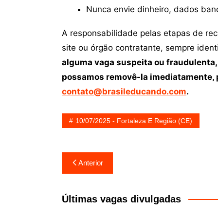
Nunca envie dinheiro, dados ban
A responsabilidade pelas etapas de re
site ou órgão contratante, sempre iden
alguma vaga suspeita ou fraudulenta,
possamos removê-la imediatamente, p
contato@brasileducando.com
.
10/07/2025 - Fortaleza E Região (CE)
Navegação
Anterior
de
Post
Últimas vagas divulgadas