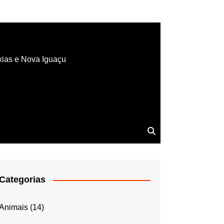
xias e Nova Iguaçu
Categorias
Animais
(14)