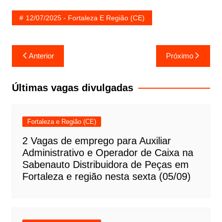
12/07/2025 - Fortaleza E Região (CE)
Navegação
Anterior
Próximo
de
Post
Últimas vagas divulgadas
Fortaleza e Região (CE)
2 Vagas de emprego para Auxiliar
Administrativo e Operador de Caixa na
Sabenauto Distribuidora de Peças em
Fortaleza e região nesta sexta (05/09)