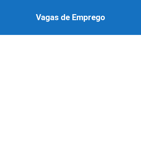
Ir
para
Vagas de Emprego
o
conteúdo