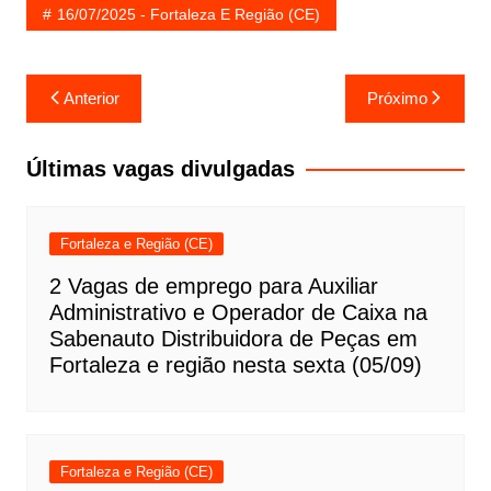
16/07/2025 - Fortaleza E Região (CE)
Navegação
Anterior
Próximo
de
Post
Últimas vagas divulgadas
Fortaleza e Região (CE)
2 Vagas de emprego para Auxiliar
Administrativo e Operador de Caixa na
Sabenauto Distribuidora de Peças em
Fortaleza e região nesta sexta (05/09)
Fortaleza e Região (CE)