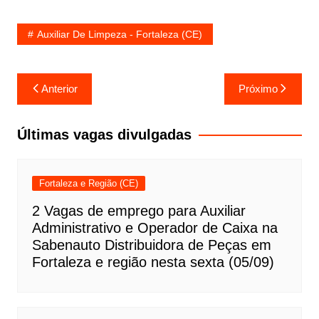
Auxiliar De Limpeza - Fortaleza (CE)
Navegação
Anterior
Próximo
de
Post
Últimas vagas divulgadas
Fortaleza e Região (CE)
2 Vagas de emprego para Auxiliar
Administrativo e Operador de Caixa na
Sabenauto Distribuidora de Peças em
Fortaleza e região nesta sexta (05/09)