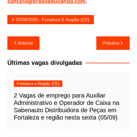
contato@brasileducando.com
.
02/08/2025 - Fortaleza E Região (CE)
Navegação
Anterior
Próximo
de
Post
Últimas vagas divulgadas
Fortaleza e Região (CE)
2 Vagas de emprego para Auxiliar
Administrativo e Operador de Caixa na
Sabenauto Distribuidora de Peças em
Fortaleza e região nesta sexta (05/09)