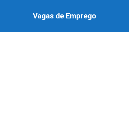
Ir
para
Vagas de Emprego
o
conteúdo