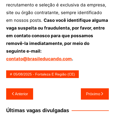
recrutamento e seleção é exclusiva da empresa,
site ou órgão contratante, sempre identificado
em nossos posts.
Caso você identifique alguma
vaga suspeita ou fraudulenta, por favor, entre
em contato conosco para que possamos
removê-la imediatamente, por meio do
seguinte e-mail:
contato@brasileducando.com
.
05/08/2025 - Fortaleza E Região (CE)
Navegação
Anterior
Próximo
de
Post
Últimas vagas divulgadas