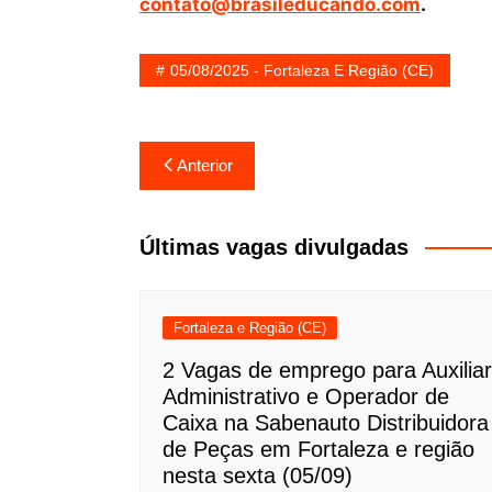
contato@brasileducando.com
.
05/08/2025 - Fortaleza E Região (CE)
Navegação
Anterior
de
Post
Últimas vagas divulgadas
Fortaleza e Região (CE)
2 Vagas de emprego para Auxiliar
Administrativo e Operador de
Caixa na Sabenauto Distribuidora
de Peças em Fortaleza e região
nesta sexta (05/09)