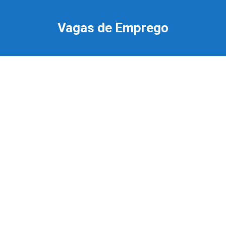
Ir
para
Vagas de Emprego
o
conteúdo