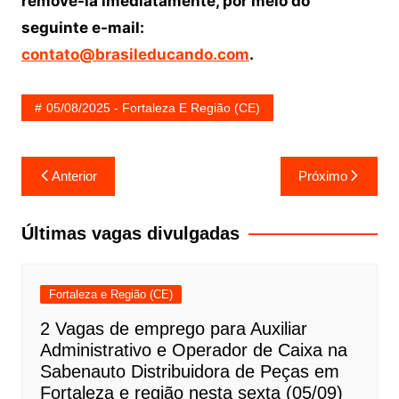
removê-la imediatamente, por meio do
seguinte e-mail:
contato@brasileducando.com
.
05/08/2025 - Fortaleza E Região (CE)
Navegação
Anterior
Próximo
de
Post
Últimas vagas divulgadas
Fortaleza e Região (CE)
2 Vagas de emprego para Auxiliar
Administrativo e Operador de Caixa na
Sabenauto Distribuidora de Peças em
Fortaleza e região nesta sexta (05/09)