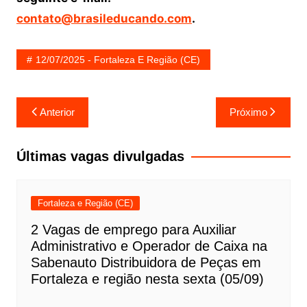
contato@brasileducando.com
.
12/07/2025 - Fortaleza E Região (CE)
Navegação
Anterior
Próximo
de
Post
Últimas vagas divulgadas
Fortaleza e Região (CE)
2 Vagas de emprego para Auxiliar
Administrativo e Operador de Caixa na
Sabenauto Distribuidora de Peças em
Fortaleza e região nesta sexta (05/09)