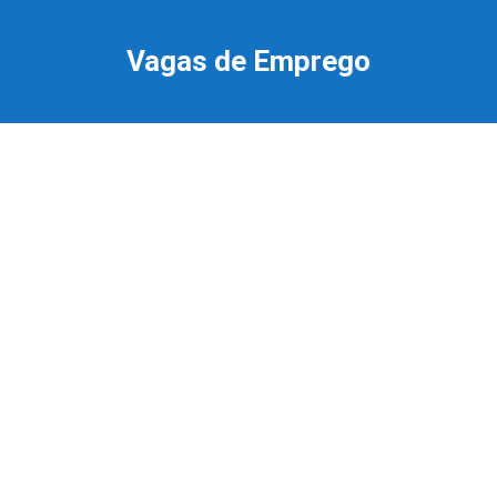
Ir
para
Vagas de Emprego
o
conteúdo