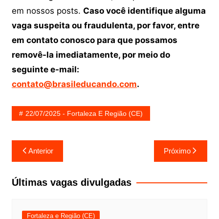
em nossos posts.
Caso você identifique alguma
vaga suspeita ou fraudulenta, por favor, entre
em contato conosco para que possamos
removê-la imediatamente, por meio do
seguinte e-mail:
contato@brasileducando.com
.
22/07/2025 - Fortaleza E Região (CE)
Navegação
Anterior
Próximo
de
Post
Últimas vagas divulgadas
Fortaleza e Região (CE)