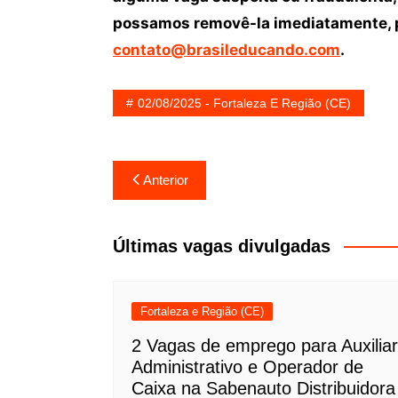
possamos removê-la imediatamente, p
contato@brasileducando.com
.
02/08/2025 - Fortaleza E Região (CE)
Navegação
Anterior
de
Post
Últimas vagas divulgadas
Fortaleza e Região (CE)
2 Vagas de emprego para Auxiliar
Administrativo e Operador de
Caixa na Sabenauto Distribuidora