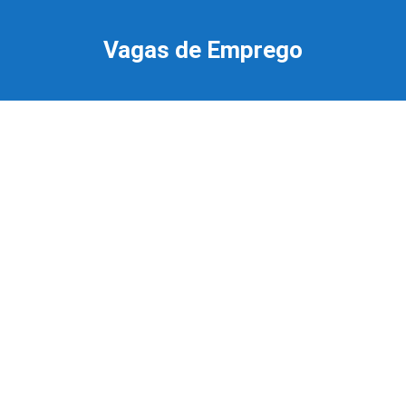
Ir
para
Vagas de Emprego
o
conteúdo