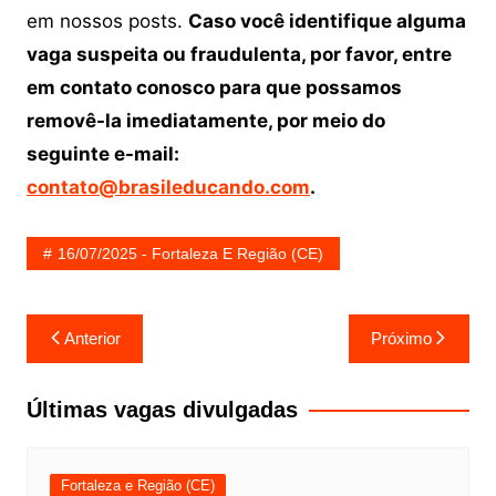
em nossos posts.
Caso você identifique alguma
vaga suspeita ou fraudulenta, por favor, entre
em contato conosco para que possamos
removê-la imediatamente, por meio do
seguinte e-mail:
contato@brasileducando.com
.
16/07/2025 - Fortaleza E Região (CE)
Navegação
Anterior
Próximo
de
Post
Últimas vagas divulgadas
Fortaleza e Região (CE)